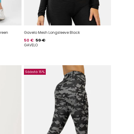
Green
Gavelo Mesh Longsleeve Black
Hinta
Normaalihinta
50 €
59 €
GAVELO
Säästä 15%