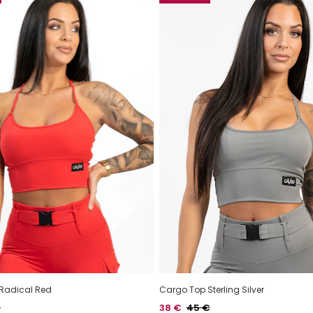
Radical Red
Cargo Top Sterling Silver
alihinta
Hinta
Normaalihinta
€
38 €
45 €