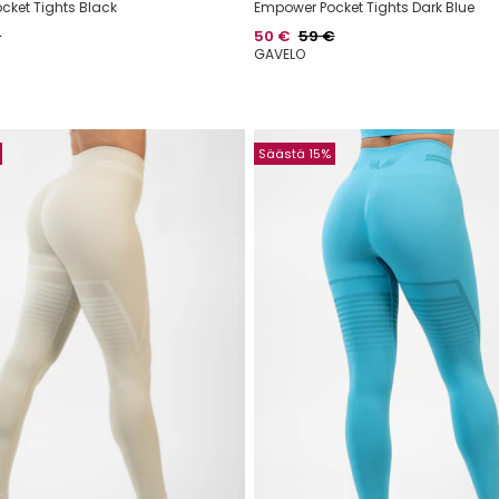
cket Tights Black
Empower Pocket Tights Dark Blue
alihinta
Hinta
Normaalihinta
€
50 €
59 €
GAVELO
Säästä 15%