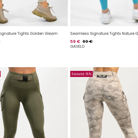
ignature Tights Golden Gleam
Seamless Signature Tights Nature 
alihinta
Hinta
Normaalihinta
€
59 €
69 €
GAVELO
Säästä 15%