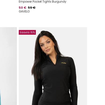
Empower Pocket Tights Burgundy
Hinta
Normaalihinta
50 €
59 €
GAVELO
Säästä 15%