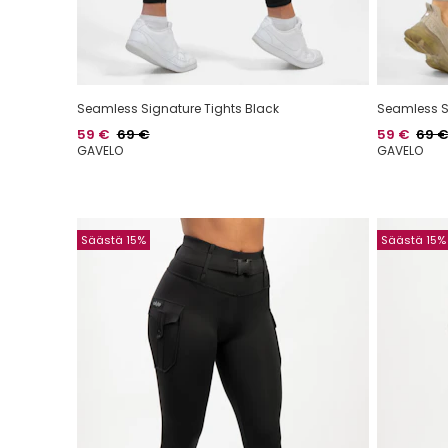
Seamless Signature Tights Black
Seamless S
Hinta
Normaalihinta
Hinta
Norma
59 €
69 €
59 €
69 
GAVELO
GAVELO
Säästä 15%
Säästä 15%