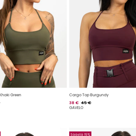
Khaki Green
Cargo Top Burgundy
alihinta
Hinta
Normaalihinta
€
38 €
45 €
GAVELO
Säästä 15%