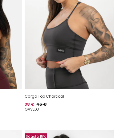
Cargo Top Charcoal
Hinta
Normaalihinta
38 €
45 €
GAVELO
Säästä 15%