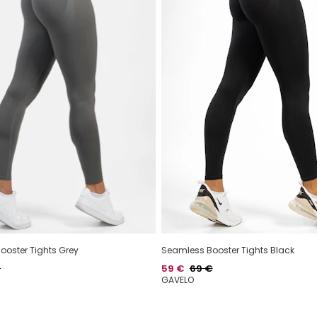
oster Tights Grey
Seamless Booster Tights Black
alihinta
Hinta
Normaalihinta
€
59 €
69 €
GAVELO