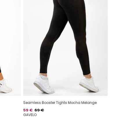
Seamless Booster Tights Mocha Melange
Hinta
Normaalihinta
59 €
69 €
GAVELO