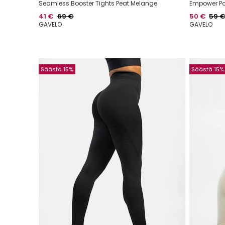
Seamless Booster Tights Peat Melange
Empower Po
Hinta
Normaalihinta
Hinta
Norma
41 €
69 €
50 €
59 
GAVELO
GAVELO
Säästä 15%
Säästä 15%