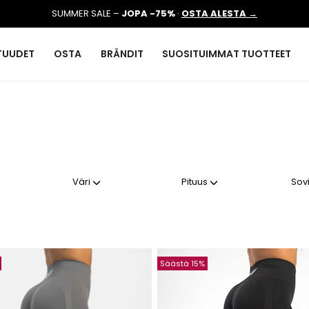
SUMMER SALE –
JOPA -75%
·
OSTA ALESTA →
TUUDET
OSTA
BRÄNDIT
SUOSITUIMMAT TUOTTEET
Väri
Pituus
Sov
Säästä 15%