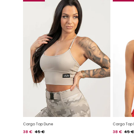
Cargo Top Dune
Cargo Top 
Hinta
Normaalihinta
Hinta
Norma
38 €
45 €
38 €
45 