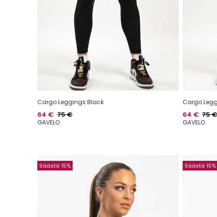
Cargo Leggings Black
Cargo Legg
Hinta
Normaalihinta
Hinta
Norm
64 €
75 €
64 €
75 
GAVELO
GAVELO
Säästä 15%
Säästä 15%