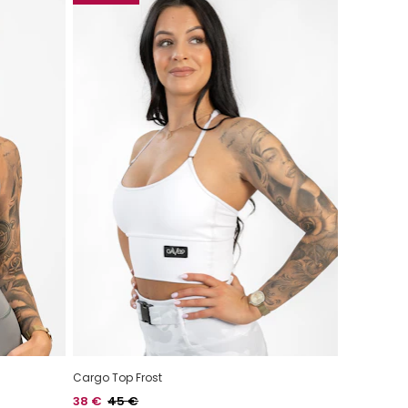
Cargo Top Frost
Hinta
Normaalihinta
38 €
45 €