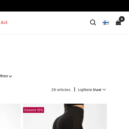
0
ALE
ittaa
|
29 articles.
Lajittele:
Uusi
Säästä 15%