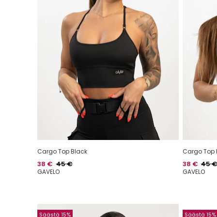
Cargo Top Black
Cargo Top 
Hinta
Normaalihinta
Hinta
Norma
38 €
45 €
38 €
45 
GAVELO
GAVELO
Säästä 15%
Säästä 15%