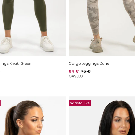
ings Khaki Green
Cargo Leggings Dune
aalihinta
Hinta
Normaalihinta
€
64 €
75 €
GAVELO
Säästä 15%