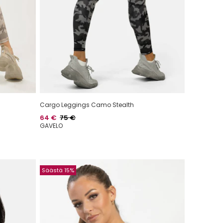
Cargo Leggings Camo Stealth
Hinta
Normaalihinta
64 €
75 €
GAVELO
Säästä 15%