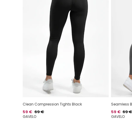
Clean Compression Tights Black
Seamless Bo
Hinta
Normaalihinta
Hinta
Norma
59 €
69 €
59 €
69 
GAVELO
GAVELO