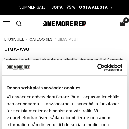
SUMMER SALE –
JOPA -75%
·
OSTA ALESTA →
0
ETUSIVULLE
CATEGORIES
UIMA-ASUT
UIMA-ASUT
Valmistaudu rantakauteen oikeilla uimapuvuilla! Samoin
kuin vaatteidesi kohdalla, voit ilmaista omaa tyyliäsi
myös uimapuvuilla. Tyylikkäät bikinit tai uimapuku
sopivat täydellisesti laiskoihin päiviin rannalla.
Denna webbplats använder cookies
NO PRODUCTS HERE
Vi använder enhetsidentifierare för att anpassa innehållet
och annonserna till användarna, tillhandahålla funktioner
Pahoittelemme häiriötä.
för sociala medier och analysera vår trafik. Vi
UIMA-ASUT
vidarebefordrar även sådana identifierare och annan
Valmistaudu rantakauteen oikeilla uimapuvuilla! Samoin kuin vaatteidesi
information från din enhet till de sociala medier och
kohdalla, voit ilmaista omaa tyyliäsi myös uimapuvuilla. Tyylikkäät bikinit tai