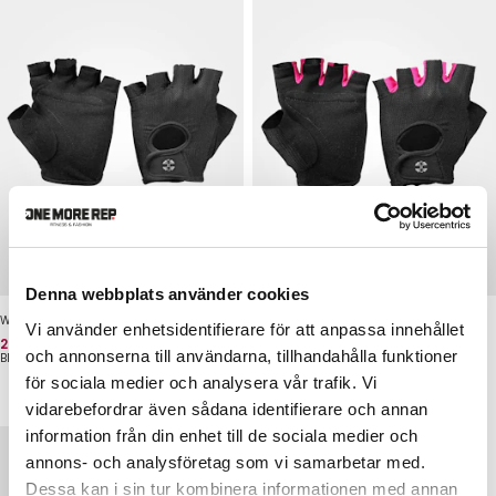
Denna webbplats använder cookies
Womens Training Gloves Black
Womens Training Gloves Black/Pink
Vi använder enhetsidentifierare för att anpassa innehållet
Hinta
Normaalihinta
Hinta
Normaalihinta
20 €
23 €
20 €
23 €
och annonserna till användarna, tillhandahålla funktioner
BETTER BODIES
BETTER BODIES
för sociala medier och analysera vår trafik. Vi
vidarebefordrar även sådana identifierare och annan
information från din enhet till de sociala medier och
annons- och analysföretag som vi samarbetar med.
Dessa kan i sin tur kombinera informationen med annan