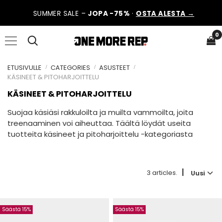
SUMMER SALE –
JOPA -75%
·
OSTA ALESTA →
0
ETUSIVULLE
CATEGORIES
ASUSTEET
KÄSINEET & PITOHARJOITTELU
KÄSINEET & PITOHARJOITTELU
Suojaa käsiäsi rakkuloilta ja muilta vammoilta, joita
treenaaminen voi aiheuttaa. Täältä löydät useita
tuotteita käsineet ja pitoharjoittelu -kategoriasta
|
3 articles.
Uusi
Säästä 15%
Säästä 15%