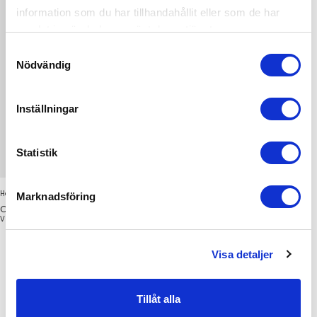
information som du har tillhandahållit eller som de har
samlat in när du har använt deras tjänster.
Samtyckesval
Nödvändig
Inställningar
Statistik
Hand Grips Black
Marknadsföring
Out of stock
VIRTUFIT
Visa detaljer
Sivu 1 / 1
KÄSINEET & PITOHARJOITTELU
Tillåt alla
Treenikäsineet ovat tehokas tapa välttää loukkaantumisia ja rakkuloita
käsissäsi, esimerkiksi kuntosalitreenin aikana. One More Rep -verkkokaupan