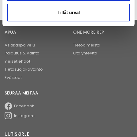
treenikäsineillä vältyt käsien turhalta kulumiselta. One More Rep -kaupasta
löydät laajan valikoiman treenikäsineitä sekä muita kuntoiluvälineitä ja
tarvikkeita todella hyvillä hinnoilla ja nopealla toimituksella.
Tillåt urval
APUA
ONE MORE REP
Asiakaspalvelu
Tietoa meistä
Palautus & Vaihto
Ota yhteyttä
Yleiset ehdot
Tietosuojakäytäntö
Evästeet
SEURAA MEITÄÄ
Facebook
Instagram
UUTISKIRJE