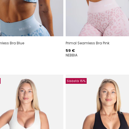
less Bra Blue
Primal Seamless Bra Pink
Hinta
59 €
NEBBIA
Säästä 15%