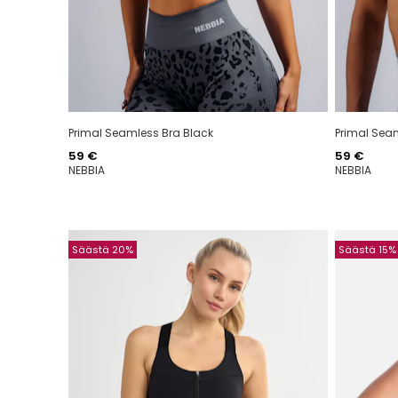
Primal Seamless Bra Black
Primal Seam
Hinta
Hinta
59 €
59 €
NEBBIA
NEBBIA
Säästä 20%
Säästä 15%