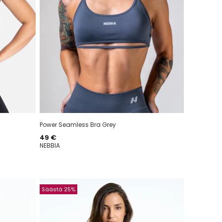
Power Seamless Bra Grey
Hinta
49 €
NEBBIA
Säästä 25%