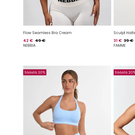
Flow Seamless Bra Cream
Sculpt Halt
Hinta
Normaalihinta
Hinta
Norma
42 €
49 €
31 €
39 €
NEBBIA
FAMME
Säästä 20%
Säästä 20