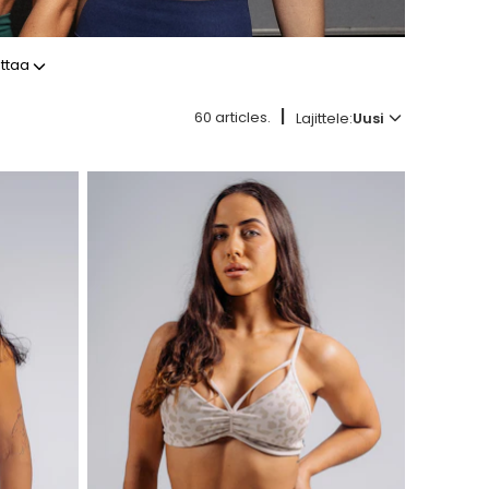
ittaa
|
60 articles.
Lajittele:
Uusi