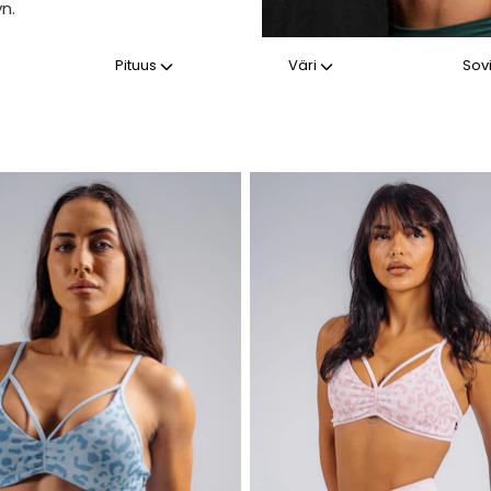
yn.
Pituus
Väri
Sov