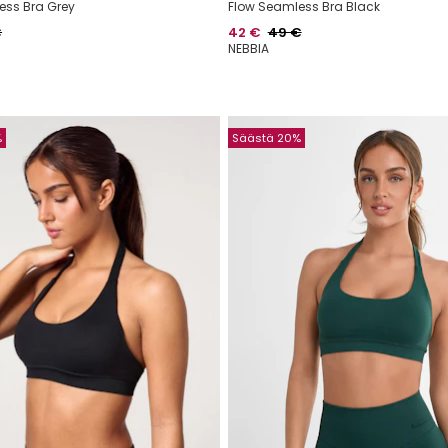
ess Bra Grey
Flow Seamless Bra Black
alihinta
Hinta
Normaalihinta
€
42 €
49 €
NEBBIA
%
Säästä 20%