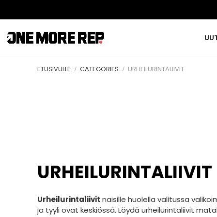
UU
ETUSIVULLE
CATEGORIES
URHEILURINTALIIVIT
URHEILURINTALIIVIT
Urheilurintaliivit
naisille huolella valitussa valik
ja tyyli ovat keskiössä. Löydä urheilurintaliivit m