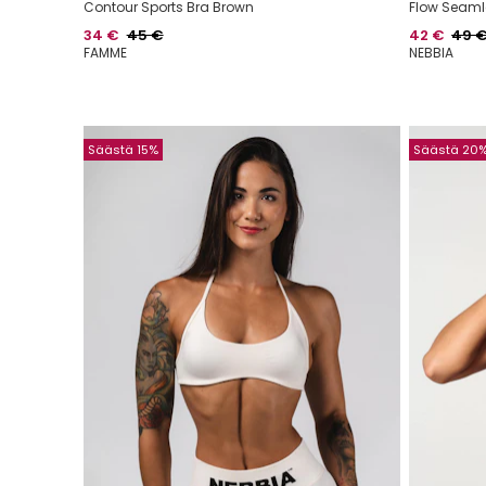
Contour Sports Bra Brown
Flow Seaml
Hinta
Normaalihinta
Hinta
Norma
34 €
45 €
42 €
49 
FAMME
NEBBIA
Säästä 15%
Säästä 20