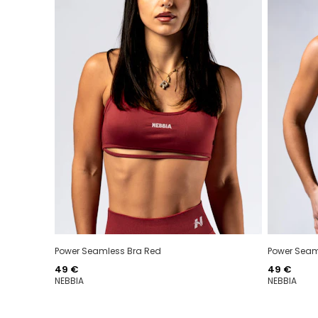
Power Seamless Bra Red
Power Seam
Hinta
Hinta
49 €
49 €
NEBBIA
NEBBIA