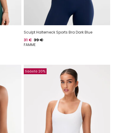
Sculpt Halterneck Sports Bra Dark Blue
Hinta
Normaalihinta
31 €
39 €
FAMME
Säästä 20%