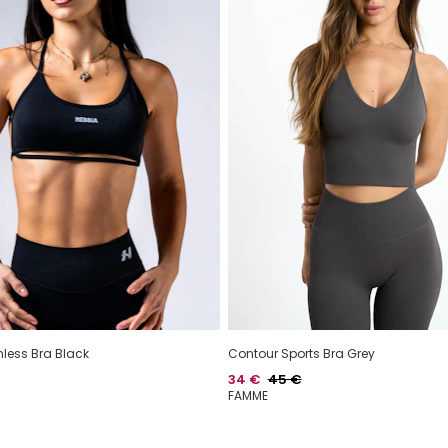
less Bra Black
Contour Sports Bra Grey
Hinta
Normaalihinta
34 €
45 €
FAMME