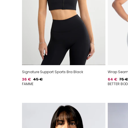
Signature Support Sports Bra Black
Wrap Seaml
Hinta
Normaalihinta
Hinta
Norm
36 €
45 €
64 €
75 
FAMME
BETTER BOD