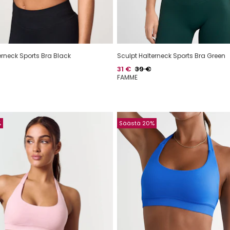
erneck Sports Bra Black
Sculpt Halterneck Sports Bra Green
alihinta
Hinta
Normaalihinta
31 €
39 €
FAMME
%
Säästä 20%