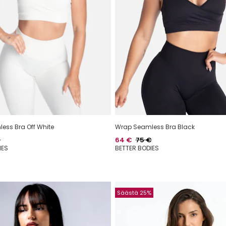
ess Bra Off White
Wrap Seamless Bra Black
aalihinta
Hinta
Normaalihinta
€
64 €
75 €
IES
BETTER BODIES
Säästä 25%