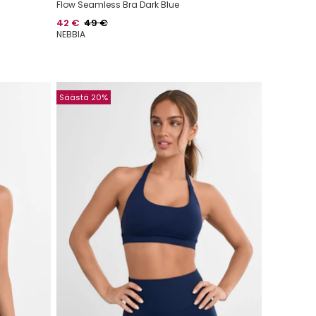
Flow Seamless Bra Dark Blue
Hinta
Normaalihinta
42 €
49 €
NEBBIA
Säästä 20%