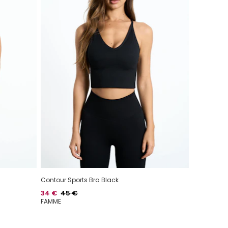
Contour Sports Bra Black
Hinta
Normaalihinta
34 €
45 €
FAMME