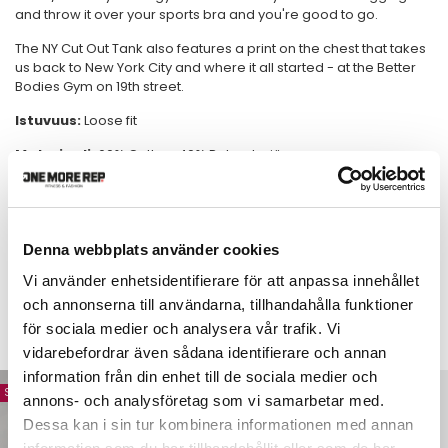
and throw it over your sports bra and you're good to go.
The NY Cut Out Tank also features a print on the chest that takes
us back to New York City and where it all started - at the Better
Bodies Gym on 19th street.
Istuvuus:
Loose fit
Materiaali:
60% Cotton, 40% Polyesteriä
Malli:
Malli (170) yllään koko Small
- Soft material
Denna webbplats använder cookies
- Raw edges
Vi använder enhetsidentifierare för att anpassa innehållet
och annonserna till användarna, tillhandahålla funktioner
för sociala medier och analysera vår trafik. Vi
LISÄTARVIKKEET
vidarebefordrar även sådana identifierare och annan
information från din enhet till de sociala medier och
Säästä 15%
Säästä 25%
annons- och analysföretag som vi samarbetar med.
Dessa kan i sin tur kombinera informationen med annan