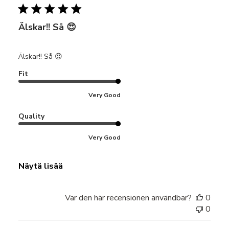
Älskar!! Så 😍
Älskar!! Så 😍
Fit
Very Good
Quality
Very Good
Näytä lisää
Var den här recensionen användbar?
0
0