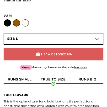
Valittu väri:
Black
VÄRI
SIZE: S
LISÄÄ OSTOSKORIIN
Maksa myöhemmin Klarnalla
Lue lisää
TUOTEKUVAUS
This is the optimal tank for a bold look and it's perfect for a
chest/arm day at the gym. Match it with your favorite leggings