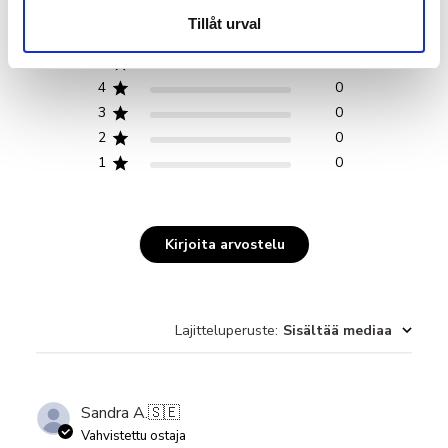
5
Baserat på 1 recensioner
Tillåt urval
5
1
4
0
3
0
2
0
1
0
Kirjoita arvostelu
Lajitteluperuste
:
Sisältää mediaa
Sandra A.
🇸🇪
Vahvistettu ostaja