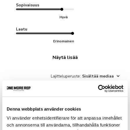
Sopivaisuus
Hyvä
Laatu
Erinomainen
Näytä lisää
Lajitteluperuste
:
Sisältää mediaa
Emma V.
🇸🇪
Denna webbplats använder cookies
Vi använder enhetsidentifierare för att anpassa innehållet
Favorit!
och annonserna till användarna, tillhandahålla funktioner