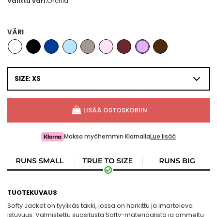
Valittu väri:
Orchid
VÄRI
SIZE: XS
LISÄÄ OSTOSKORIIN
Maksa myöhemmin Klarnalla
Lue lisää
TUOTEKUVAUS
Softy Jacket on tyylikäs takki, jossa on harkittu ja imarteleva
istuvuus. Valmistettu suositusta Softy-materiaalista ja ommeltu