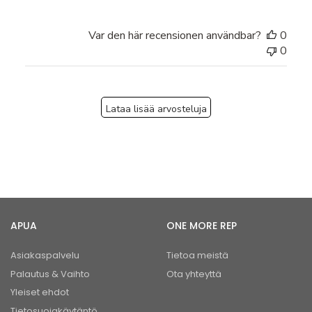
Var den här recensionen användbar?
0
0
Lataa lisää arvosteluja
APUA
ONE MORE REP
Asiakaspalvelu
Tietoa meistä
Palautus & Vaihto
Ota yhteyttä
Yleiset ehdot
Tietosuojakäytäntö