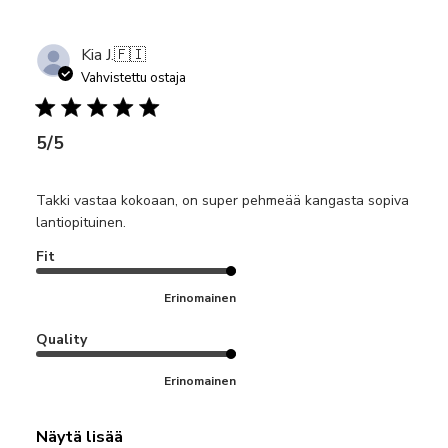
Kia J.
🇫🇮
Vahvistettu ostaja
5/5
Takki vastaa kokoaan, on super pehmeää kangasta sopiva
lantiopituinen.
Fit
Erinomainen
Quality
Erinomainen
Näytä lisää