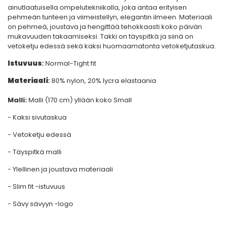
ainutlaatuisella ompelutekniikalla, joka antaa erityisen
pehmeän tunteen ja viimeistellyn, elegantin ilmeen. Materiaali
on pehmeä, joustava ja hengittää tehokkaasti koko päivän
mukavuuden takaamiseksi. Takki on täyspitkä ja siinä on
vetoketju edessä sekä kaksi huomaamatonta vetoketjutaskua.
Istuvuus
:
Normal-Tight fit
Materiaali
:
80% nylon, 20% lycra
elastaania
Malli:
Malli (170 cm) yllään koko Small
- Kaksi sivutaskua
- Vetoketju edessä
- Täyspitkä malli
- Ylellinen ja joustava materiaali
- Slim fit -istuvuus
- Sävy sävyyn -logo