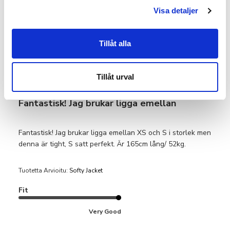
Var den här recensionen användbar?
0
Visa detaljer
0
Tillåt alla
Sanne L.
🇸🇪
Vahvistettu ostaja
Tillåt urval
Fantastisk! Jag brukar ligga emellan
Fantastisk! Jag brukar ligga emellan XS och S i storlek men
denna är tight, S satt perfekt. Är 165cm lång/ 52kg.
Tuotetta Arvioitu:
Softy Jacket
Fit
Very Good