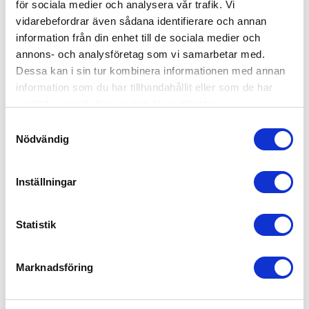
för sociala medier och analysera vår trafik. Vi
vidarebefordrar även sådana identifierare och annan
Riktigt skön och snygg! Jag har lite mage än men den sitter
information från din enhet till de sociala medier och
fint ändå. Tränar alltid i denna på gymmet med en
träningsbh under. Blir inte för varm. Skulle dock säga att
annons- och analysföretag som vi samarbetar med.
färgen är lite mer grå än beige i verkligheten. Välj en
Dessa kan i sin tur kombinera informationen med annan
storlek större än vanligt...
Lue lisää
information som du har tillhandahållit eller som de har
samlat in när du har använt deras tjänster.
Tuotetta Arvioitu:
Softy Jacket
Samtyckesval
Nödvändig
Fit
Very Good
Inställningar
Quality
Statistik
Very Good
Marknadsföring
Näytä lisää