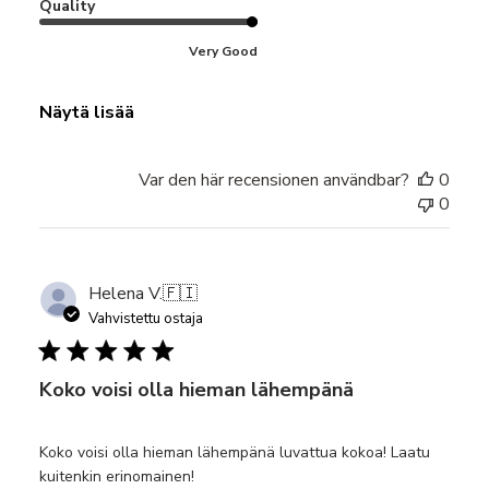
Quality
Very Good
Näytä lisää
Var den här recensionen användbar?
0
0
Helena V.
🇫🇮
Vahvistettu ostaja
Koko voisi olla hieman lähempänä
Koko voisi olla hieman lähempänä luvattua kokoa! Laatu
kuitenkin erinomainen!