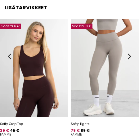
LISÄTARVIKKEET
Säästä 6 €
Säästä 10 €
Softy Crop Top
Softy Tights
Hinta
Normaalihinta
Hinta
Normaalihinta
39 €
45 €
79 €
89 €
FAMME
FAMME