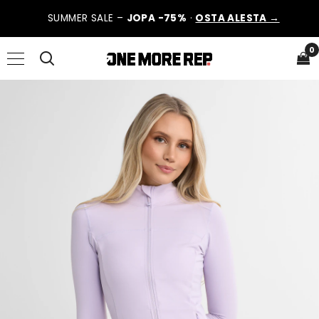
SUMMER SALE –
JOPA -75%
·
OSTA ALESTA →
0