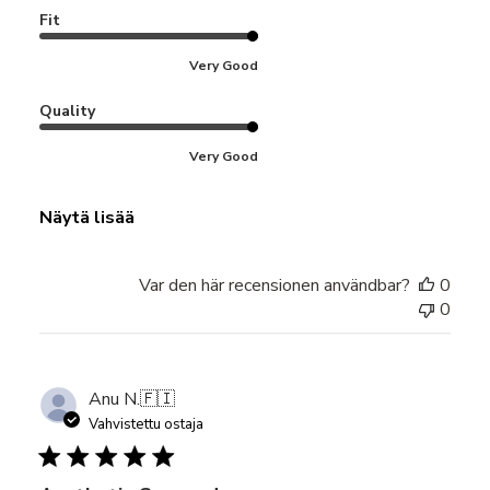
Fit
Very Good
Quality
Very Good
Näytä lisää
Var den här recensionen användbar?
0
0
Anu N.
🇫🇮
Vahvistettu ostaja