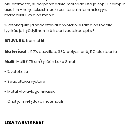
ohuemmasta, superpehmeästä materiaalista ja sopii useimpiin
asioihin - harjoituksista juoksuun tai salin lämmittelyyn,
mahdollisuuksia on monia.
¼ vetoketjulla ja säädettävällä vyötäröllä tämä on todella
tyylikäs ja hyödyllinen lisä treenivaatekaappiisi!
Istuvuus
:
Normal fit
Materiaali
:
57% puuvillaa, 38% polyesteriä, 5% elastaania
Malli:
Malli (175 cm) yllään koko Small
- ¼ vetoketju
- Säädettävä vyötärö
- Metal Alera-logo hihassa
- Ohut ja miellyttävä materiaali.
LISÄTARVIKKEET