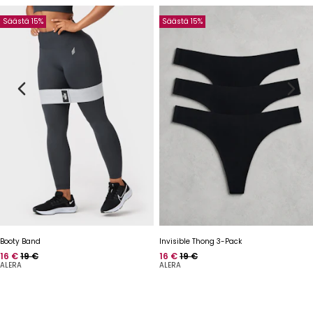
Säästä 15%
Säästä 15%
Booty Band
Invisible Thong 3-Pack
Hinta
Normaalihinta
Hinta
Normaalihinta
16 €
19 €
16 €
19 €
ALERA
ALERA