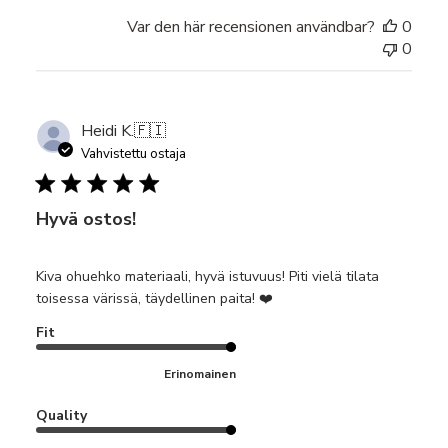
Var den här recensionen användbar?
0
0
Heidi K.
🇫🇮
Vahvistettu ostaja
Hyvä ostos!
Kiva ohuehko materiaali, hyvä istuvuus! Piti vielä tilata
toisessa värissä, täydellinen paita! ❤️
Fit
Erinomainen
Quality