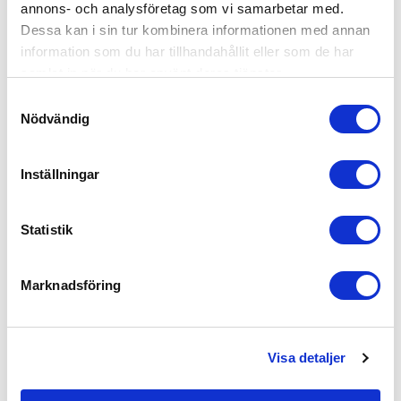
annons- och analysföretag som vi samarbetar med.
Dessa kan i sin tur kombinera informationen med annan
Tuotetta Arvioitu:
Aesthetic Cropped 1/4 Zip
information som du har tillhandahållit eller som de har
Fit
samlat in när du har använt deras tjänster.
Samtyckesval
Very Good
Nödvändig
Quality
Inställningar
Very Good
Näytä lisää
Statistik
Var den här recensionen användbar?
0
Marknadsföring
0
Visa detaljer
Erica S.
🇸🇪
Vahvistettu ostaja