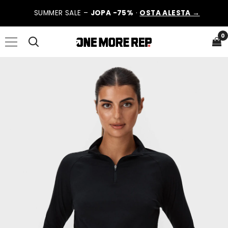
SUMMER SALE –
JOPA -75%
·
OSTA ALESTA →
0