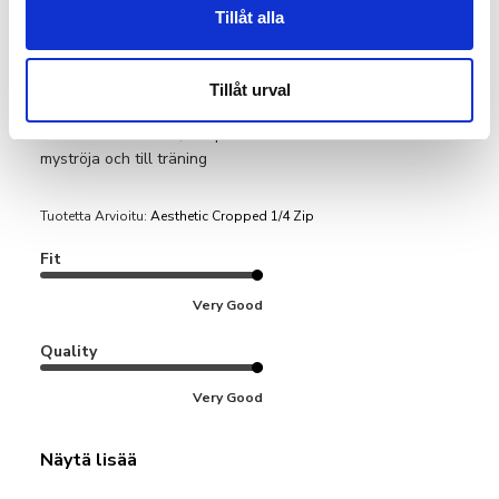
Tillåt alla
Jätte skönt material, bra passform.
Tillåt urval
Jätte skönt material, bra passform. Funkar både som
myströja och till träning
Tuotetta Arvioitu:
Aesthetic Cropped 1/4 Zip
Fit
Very Good
Quality
Very Good
Näytä lisää