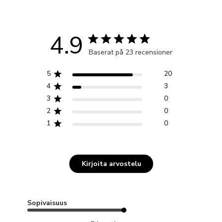
4.9
Baserat på 23 recensioner
5
20
4
3
3
0
2
0
1
0
Kirjoita arvostelu
Sopivaisuus