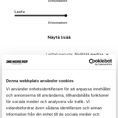
Erinomainen
Laatu
Erinomainen
Näytä lisää
Lajitteluperuste
:
Sisältää mediaa
Therése L.
🇸🇪
Denna webbplats använder cookies
Vahvistettu ostaja
Vi använder enhetsidentifierare för att anpassa innehållet
och annonserna till användarna, tillhandahålla funktioner
Mycket skön, snygg passform!
för sociala medier och analysera vår trafik. Vi
vidarebefordrar även sådana identifierare och annan
information från din enhet till de sociala medier och
Mycket skön, snygg passform!