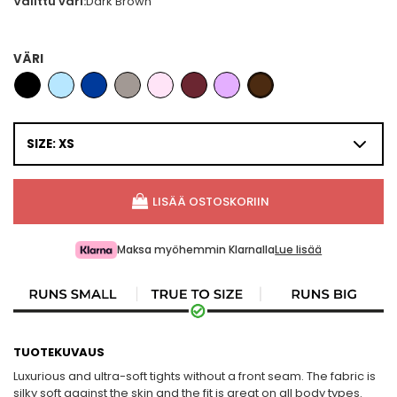
Valittu väri:
Dark Brown
VÄRI
SIZE: XS
LISÄÄ OSTOSKORIIN
Maksa myöhemmin Klarnalla
Lue lisää
TUOTEKUVAUS
Luxurious and ultra-soft tights without a front seam. The fabric is
silky soft against the skin and the fit is great on all body types.