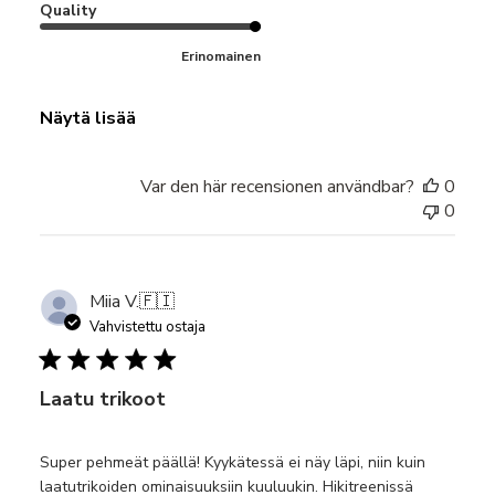
Quality
Erinomainen
Näytä lisää
Var den här recensionen användbar?
0
0
Miia V.
🇫🇮
Vahvistettu ostaja
Laatu trikoot
Super pehmeät päällä! Kyykätessä ei näy läpi, niin kuin
laatutrikoiden ominaisuuksiin kuuluukin. Hikitreenissä