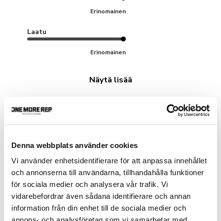
Erinomainen
Laatu
Erinomainen
Näytä lisää
Lajitteluperuste
:
Sisältää mediaa
Denna webbplats använder cookies
Anna F.
🇫🇮
Vi använder enhetsidentifierare för att anpassa innehållet
Vahvistettu ostaja
och annonserna till användarna, tillhandahålla funktioner
för sociala medier och analysera vår trafik. Vi
super kivat
vidarebefordrar även sådana identifierare och annan
information från din enhet till de sociala medier och
annons- och analysföretag som vi samarbetar med.