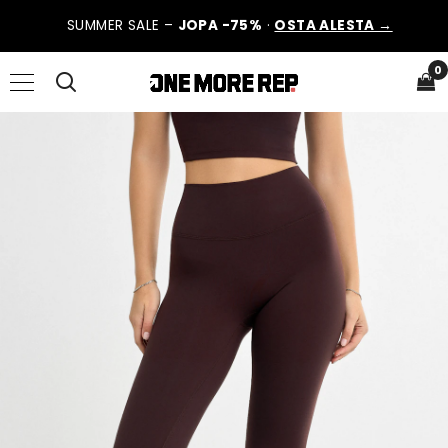
SUMMER SALE –
JOPA -75%
·
OSTA ALESTA →
0