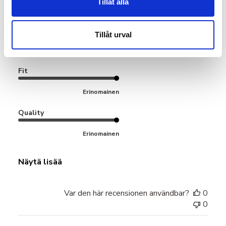
Tillåt alla
Laadukkaat ja mukavat trikoot
Tillåt urval
Napakat, mutta silti erittäin mukavat ja pehmoiset trikoot.
Näistä tuli uudet lempparit. Malli ja istuvuus todella hyvät.
Fit
Erinomainen
Quality
Erinomainen
Näytä lisää
Var den här recensionen användbar?
0
0