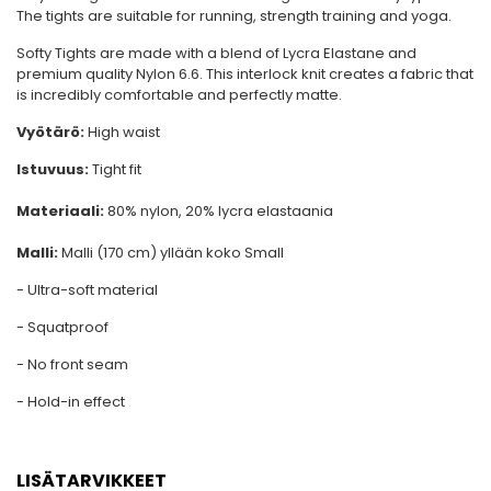
The tights are suitable for running, strength training and yoga.
Softy Tights are made with a blend of Lycra Elastane and
premium quality Nylon 6.6. This interlock knit creates a fabric that
is incredibly comfortable and perfectly matte.
Vyötärö:
High waist
Istuvuus:
Tight fit
Materiaali:
80% nylon, 20% lycra elastaania
Malli:
Malli (170 cm) yllään koko Small
- Ultra-soft material
- Squatproof
- No front seam
- Hold-in effect
LISÄTARVIKKEET