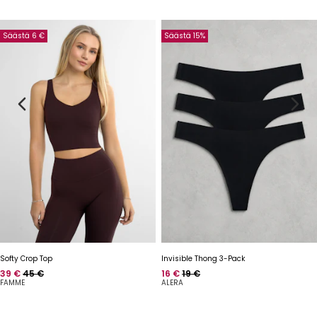
Säästä 6 €
Säästä 15%
Softy Crop Top
Invisible Thong 3-Pack
Hinta
Normaalihinta
Hinta
Normaalihinta
39 €
45 €
16 €
19 €
FAMME
ALERA