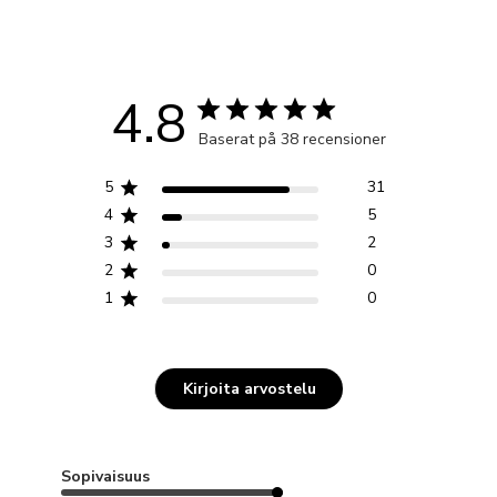
4.8
Baserat på 38 recensioner
5
31
4
5
3
2
2
0
1
0
Kirjoita arvostelu
Sopivaisuus