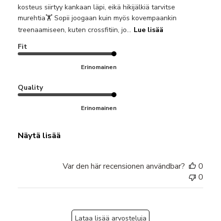
kosteus siirtyy kankaan läpi, eikä hikijälkiä tarvitse
murehtia🏋️ Sopii joogaan kuin myös kovempaankin
treenaamiseen, kuten crossfitiin, jo...
Lue lisää
Fit
Erinomainen
Quality
Erinomainen
Näytä lisää
Var den här recensionen användbar?
0
0
Lataa lisää arvosteluja