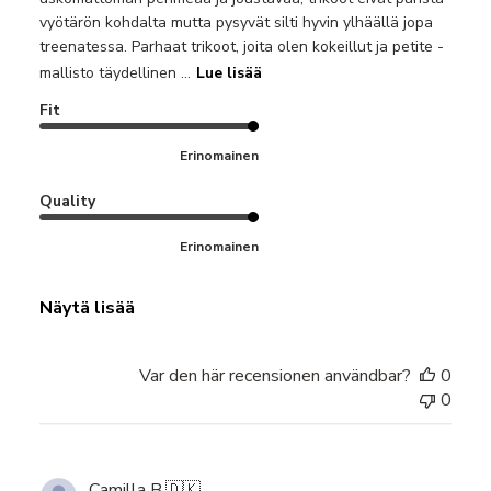
vyötärön kohdalta mutta pysyvät silti hyvin ylhäällä jopa
treenatessa. Parhaat trikoot, joita olen kokeillut ja petite -
mallisto täydellinen ...
Lue lisää
Fit
Erinomainen
Quality
Erinomainen
Näytä lisää
Var den här recensionen användbar?
0
0
Camilla B.
🇩🇰