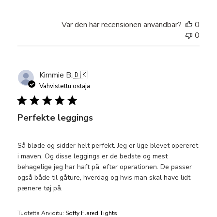
Var den här recensionen användbar?
0
0
Kimmie B.
🇩🇰
Vahvistettu ostaja
Perfekte leggings
Så bløde og sidder helt perfekt. Jeg er lige blevet opereret
i maven. Og disse leggings er de bedste og mest
behagelige jeg har haft på, efter operationen. De passer
også både til gåture, hverdag og hvis man skal have lidt
pænere tøj på.
Tuotetta Arvioitu:
Softy Flared Tights