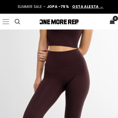
SUMMER SALE –
JOPA -75%
·
OSTA ALESTA →
0