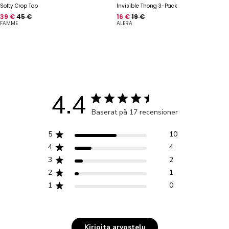
Softy Crop Top
Invisible Thong 3-Pack
Hinta
Normaalihinta
Hinta
Normaalihinta
39 €
45 €
16 €
19 €
FAMME
ALERA
4.4
Baserat på 17 recensioner
5
10
4
4
3
2
2
1
1
0
Kirjoita arvostelu