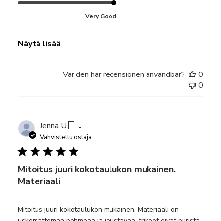
Very Good
Näytä lisää
Var den här recensionen användbar?
0
0
Jenna U.
🇫🇮
Vahvistettu ostaja
Mitoitus juuri kokotaulukon mukainen.
Materiaali
Mitoitus juuri kokotaulukon mukainen. Materiaali on
uskomattoman pehmeää ja joustavaa, trikoot eivät purista