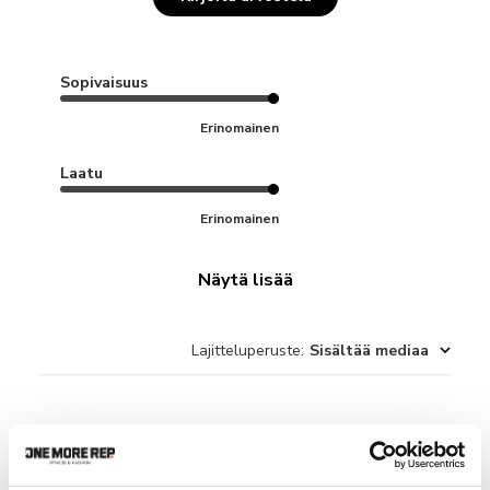
Sopivaisuus
Erinomainen
Laatu
Erinomainen
Näytä lisää
Lajitteluperuste
:
Sisältää mediaa
Heli T.
🇫🇮
Vahvistettu ostaja