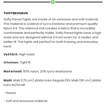
TUOTEKUVAUS
Softy Flared Tights are made of an exclusive and soft material.
The material is a blend of Lycra Elastane and premium quality
Nylon 6.6. This interlock knit creates a fabric that is incredibly
comfortable and perfectly matte. Softy Flared tights have a high
waist and are designed without a front seam for a neater and
better fit. The tights are perfect for both training and everyday
wear.
Vyötärö:
High waist
Istuvuus:
Tight fit
Materiaali:
80% nylon, 20% lycra elastaania
Malli:
Malli (170 cm) yllään koko Regular/XS, Malli (161 cm) yllään
koko te/Small
- Flared
- Soft and exclusive material