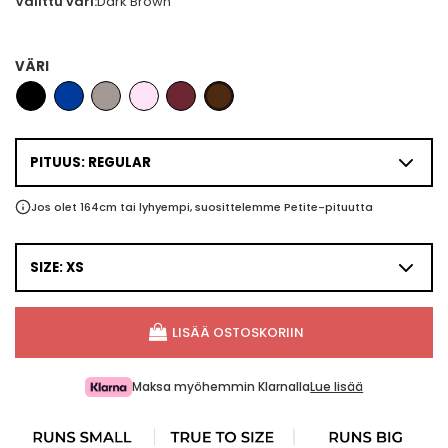
Valittu väri:
Dark Brown
VÄRI
PITUUS: REGULAR
Jos olet 164cm tai lyhyempi, suosittelemme Petite-pituutta
SIZE: XS
LISÄÄ OSTOSKORIIN
Maksa myöhemmin Klarnalla
Lue lisää