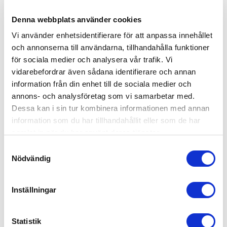
Denna webbplats använder cookies
Täydelliset!
Vi använder enhetsidentifierare för att anpassa innehållet
och annonserna till användarna, tillhandahålla funktioner
Olen 157cm pitkä, ja nämä on ensimmäiset flaret josta voin
för sociala medier och analysera vår trafik. Vi
oikeasti sanoa että sopii täydellisesti lyhyemmälle
vidarebefordrar även sådana identifierare och annan
naiselle! Ostin petite s koossa. Vastaa täysin kokoaan.
information från din enhet till de sociala medier och
Materiaali on tosi ohutta, mutta ei näy onneksi läpi!
annons- och analysföretag som vi samarbetar med.
Fit
Dessa kan i sin tur kombinera informationen med annan
information som du har tillhandahållit eller som de har
Erinomainen
samlat in när du har använt deras tjänster.
Quality
Samtyckesval
Nödvändig
Hyvä
Inställningar
Näytä lisää
Statistik
Var den här recensionen användbar?
0