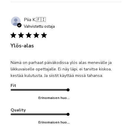
Piia K.
🇫🇮
Vahvistettu ostaja
Ylös-alas
Nämä on parhaat päiväkodissa ylös alas menevälle ja
liikkuvaiselle opettajalle. Ei näy läpi, ei tarvitse kiskoa,
kestää kulutusta. Ja siistit käyttää missä tahansa.
Fit
Erinomaisen huo...
Quality
Erinomaisen huo...