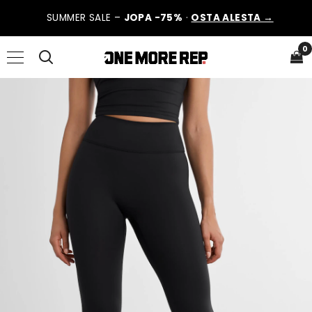
SUMMER SALE –
JOPA -75%
·
OSTA ALESTA →
0