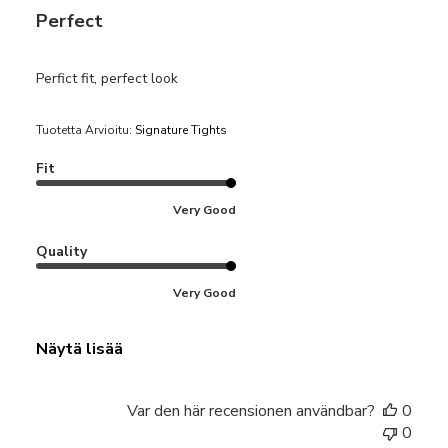
Perfect
Perfict fit, perfect look
Tuotetta Arvioitu:
Signature Tights
Fit
Very Good
Quality
Very Good
Näytä lisää
Var den här recensionen användbar?
0
0