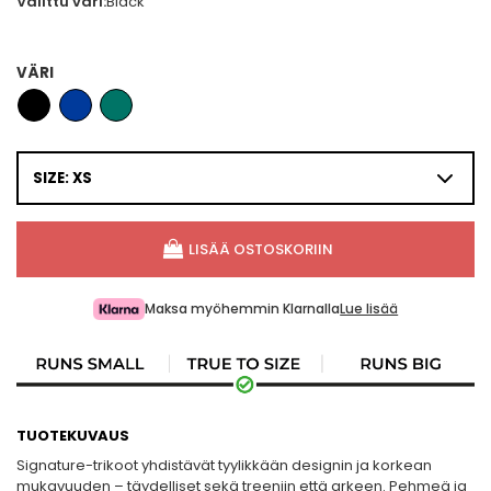
Valittu väri:
Black
VÄRI
SIZE: XS
LISÄÄ OSTOSKORIIN
Maksa myöhemmin Klarnalla
Lue lisää
TUOTEKUVAUS
Signature-trikoot yhdistävät tyylikkään designin ja korkean
mukavuuden – täydelliset sekä treeniin että arkeen. Pehmeä ja