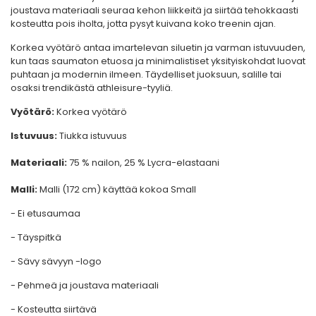
joustava materiaali seuraa kehon liikkeitä ja siirtää tehokkaasti
kosteutta pois iholta, jotta pysyt kuivana koko treenin ajan.
Korkea vyötärö antaa imartelevan siluetin ja varman istuvuuden,
kun taas saumaton etuosa ja minimalistiset yksityiskohdat luovat
puhtaan ja modernin ilmeen. Täydelliset juoksuun, salille tai
osaksi trendikästä athleisure-tyyliä.
Vyötärö:
Korkea vyötärö
Istuvuus:
Tiukka istuvuus
Materiaali:
75 % nailon, 25 % Lycra-elastaani
Malli:
Malli (172 cm) käyttää kokoa Small
- Ei etusaumaa
- Täyspitkä
- Sävy sävyyn -logo
- Pehmeä ja joustava materiaali
- Kosteutta siirtävä