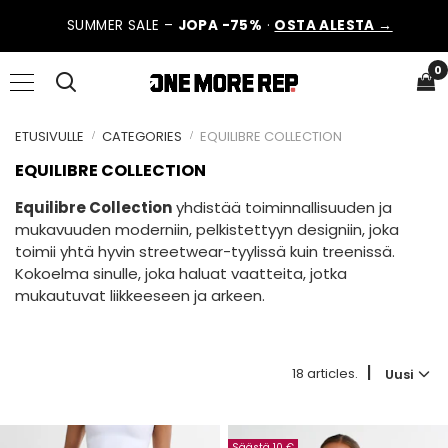
SUMMER SALE –
JOPA -75%
·
OSTA ALESTA →
0
ETUSIVULLE
CATEGORIES
EQUILIBRE COLLECTION
EQUILIBRE COLLECTION
Equilibre Collection
yhdistää toiminnallisuuden ja
mukavuuden moderniin, pelkistettyyn designiin, joka
toimii yhtä hyvin streetwear-tyylissä kuin treenissä.
Kokoelma sinulle, joka haluat vaatteita, jotka
mukautuvat liikkeeseen ja arkeen.
|
18 articles.
Uusi
Säästä 10 €