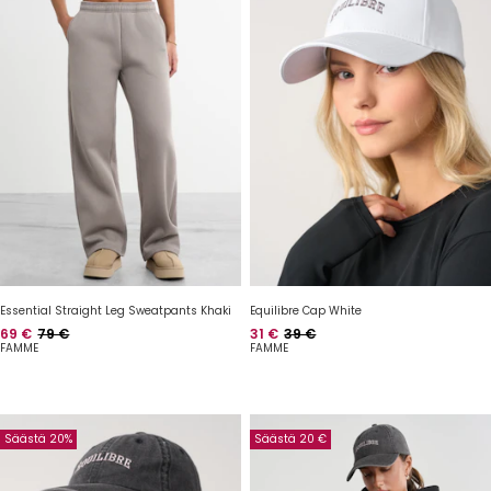
Essential Straight Leg Sweatpants Khaki
Equilibre Cap White
Hinta
Normaalihinta
Hinta
Normaalihinta
69 €
79 €
31 €
39 €
FAMME
FAMME
Säästä 20%
Säästä 20 €