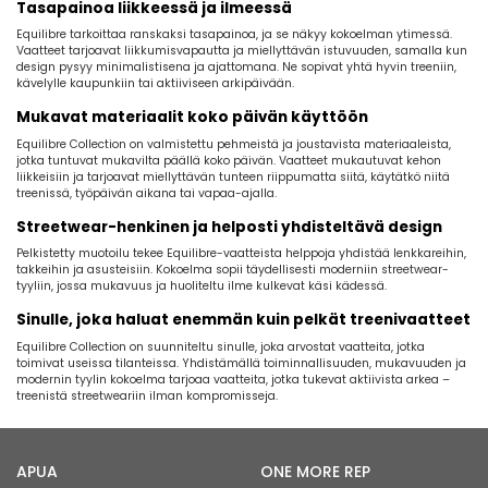
Tasapainoa liikkeessä ja ilmeessä
Equilibre tarkoittaa ranskaksi tasapainoa, ja se näkyy kokoelman ytimessä.
Vaatteet tarjoavat liikkumisvapautta ja miellyttävän istuvuuden, samalla kun
design pysyy minimalistisena ja ajattomana. Ne sopivat yhtä hyvin treeniin,
kävelylle kaupunkiin tai aktiiviseen arkipäivään.
Mukavat materiaalit koko päivän käyttöön
Equilibre Collection on valmistettu pehmeistä ja joustavista materiaaleista,
jotka tuntuvat mukavilta päällä koko päivän. Vaatteet mukautuvat kehon
liikkeisiin ja tarjoavat miellyttävän tunteen riippumatta siitä, käytätkö niitä
treenissä, työpäivän aikana tai vapaa-ajalla.
Streetwear-henkinen ja helposti yhdisteltävä design
Pelkistetty muotoilu tekee Equilibre-vaatteista helppoja yhdistää lenkkareihin,
takkeihin ja asusteisiin. Kokoelma sopii täydellisesti moderniin streetwear-
tyyliin, jossa mukavuus ja huoliteltu ilme kulkevat käsi kädessä.
Sinulle, joka haluat enemmän kuin pelkät treenivaatteet
Equilibre Collection on suunniteltu sinulle, joka arvostat vaatteita, jotka
toimivat useissa tilanteissa. Yhdistämällä toiminnallisuuden, mukavuuden ja
modernin tyylin kokoelma tarjoaa vaatteita, jotka tukevat aktiivista arkea –
treenistä streetweariin ilman kompromisseja.
APUA
ONE MORE REP