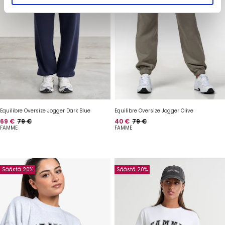
Equilibre Oversize Jogger Dark Blue
Equilibre Oversize Jogger Olive
Hinta
Normaalihinta
Hinta
Normaalihinta
69 €
79 €
40 €
79 €
FAMME
FAMME
Säästä 20%
Säästä 20%