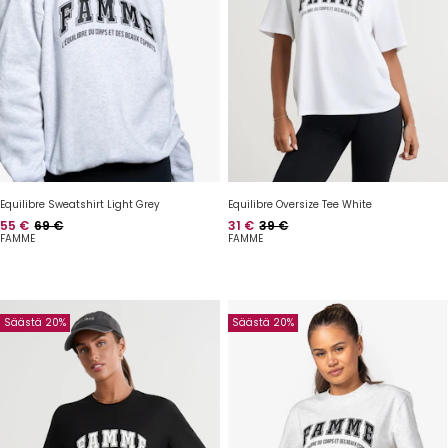
Equilibre Sweatshirt Light Grey
Equilibre Oversize Tee White
Hinta
Normaalihinta
Hinta
Normaalihinta
55 €
69 €
31 €
39 €
FAMME
FAMME
Säästä 20%
Säästä 20%