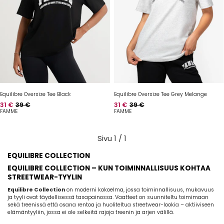
Equilibre Oversize Tee Black
Equilibre Oversize Tee Grey Melange
Hinta
Normaalihinta
Hinta
Normaalihinta
31 €
39 €
31 €
39 €
FAMME
FAMME
Sivu 1 / 1
EQUILIBRE COLLECTION
EQUILIBRE COLLECTION – KUN TOIMINNALLISUUS KOHTAA
STREETWEAR-TYYLIN
Equilibre Collection
on moderni kokoelma, jossa toiminnallisuus, mukavuus
ja tyyli ovat täydellisessä tasapainossa. Vaatteet on suunniteltu toimimaan
sekä treenissä että osana rentoa ja huoliteltua streetwear-lookia – aktiiviseen
elämäntyyliin, jossa ei ole selkeitä rajoja treenin ja arjen välillä.