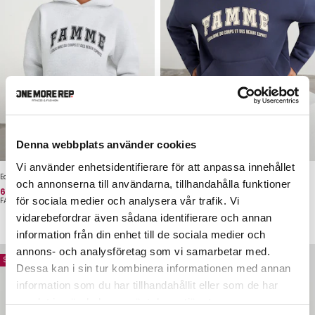
Denna webbplats använder cookies
Vi använder enhetsidentifierare för att anpassa innehållet
Equilibre Oversize Hoodie Light Grey
Equilibre Oversize Hoodie Dark Blue
och annonserna till användarna, tillhandahålla funktioner
Hinta
Normaalihinta
Hinta
Normaalihinta
69 €
89 €
69 €
89 €
för sociala medier och analysera vår trafik. Vi
FAMME
FAMME
vidarebefordrar även sådana identifierare och annan
information från din enhet till de sociala medier och
annons- och analysföretag som vi samarbetar med.
Säästä 10 €
Säästä 10 €
Dessa kan i sin tur kombinera informationen med annan
information som du har tillhandahållit eller som de har
samlat in när du har använt deras tjänster.