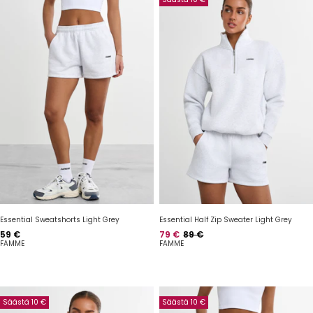
Essential Sweatshorts Light Grey
Essential Half Zip Sweater Light Grey
Hinta
Hinta
Normaalihinta
59 €
79 €
89 €
FAMME
FAMME
Säästä 10 €
Säästä 10 €