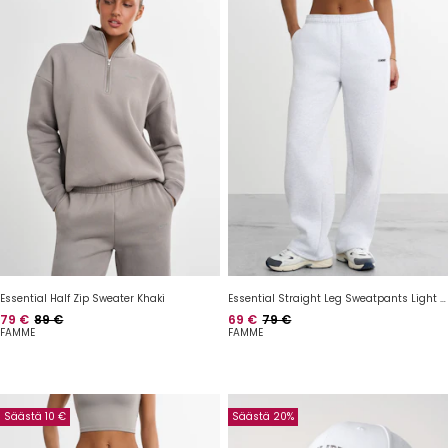
Essential Half Zip Sweater Khaki
Essential Straight Leg Sweatpants Light Grey
Hinta
Normaalihinta
Hinta
Normaalihinta
79 €
89 €
69 €
79 €
FAMME
FAMME
Säästä 10 €
Säästä 20%