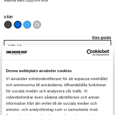
Valittu väri:
Sapphire Blue
VÄRI
Size guide
SIZE: XS
LISÄÄ OSTOSKORIIN
Denna webbplats använder cookies
Maksa myöhemmin Klarnalla
Lue lisää
Vi använder enhetsidentifierare för att anpassa innehållet
och annonserna till användarna, tillhandahålla funktioner
för sociala medier och analysera vår trafik. Vi
vidarebefordrar även sådana identifierare och annan
information från din enhet till de sociala medier och
TUOTEKUVAUS
annons- och analysföretag som vi samarbetar med.
Freeform Jeans on suunniteltu antamaan tyylikäs ja