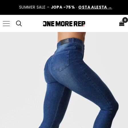
SUMMER SALE –
JOPA -75%
·
OSTA ALESTA →
0