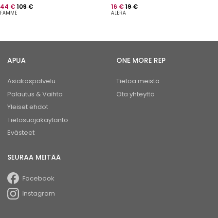
Hinta
Normaalihinta
Hinta
Normaalihinta
44 €
109 €
16 €
19 €
FAMME
ALERA
APUA
ONE MORE REP
Asiakaspalvelu
Tietoa meistä
Palautus & Vaihto
Ota yhteyttä
Yleiset ehdot
Tietosuojakäytäntö
Evästeet
SEURAA MEITÄÄ
Facebook
Instagram